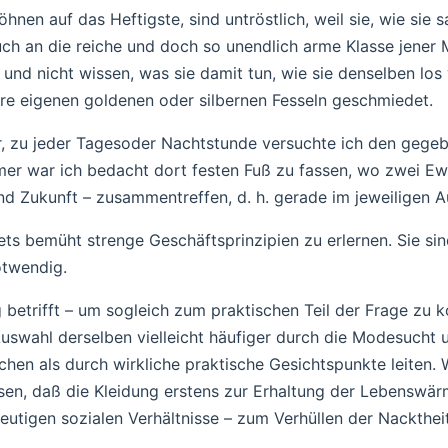
nen auf das Heftigste, sind untröstlich, weil sie, wie sie sa
uch an die reiche und doch so unendlich arme Klasse jener
 und nicht wissen, was sie damit tun, wie sie denselben lo
hre eigenen goldenen oder silbernen Fesseln geschmiedet.
r, zu jeder Tagesoder Nachtstunde versuchte ich den gege
er war ich bedacht dort festen Fuß zu fassen, wo zwei Ew
d Zukunft – zusammentreffen, d. h. gerade im jeweiligen A
ets bemüht strenge Geschäftsprinzipien zu erlernen. Sie si
twendig.
 betrifft – um sogleich zum praktischen Teil der Frage zu 
Auswahl derselben vielleicht häufiger durch die Modesucht u
hen als durch wirkliche praktische Gesichtspunkte leiten. 
ssen, daß die Kleidung erstens zur Erhaltung der Lebenswä
heutigen sozialen Verhältnisse – zum Verhüllen der Nacktheit