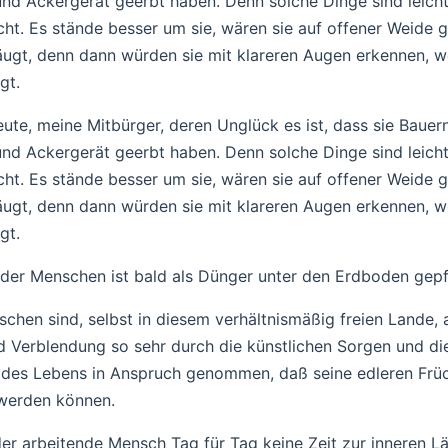
nd Ackergerät geerbt haben. Denn solche Dinge sind leich
ht. Es stände besser um sie, wären sie auf offener Weide 
äugt, denn dann würden sie mit klareren Augen erkennen, 
egt.
eute, meine Mitbürger, deren Unglück es ist, dass sie Bauer
nd Ackergerät geerbt haben. Denn solche Dinge sind leich
ht. Es stände besser um sie, wären sie auf offener Weide 
äugt, denn dann würden sie mit klareren Augen erkennen, 
egt.
 der Menschen ist bald als Dünger unter den Erdboden gepf
chen sind, selbst in diesem verhältnismäßig freien Lande, 
 Verblendung so sehr durch die künstlichen Sorgen und die
 des Lebens in Anspruch genommen, daß seine edleren Früc
 werden können.
der arbeitende Mensch Tag für Tag keine Zeit zur inneren Lä