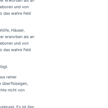
ter erworben als an
geboren und von
wo das wahre Feld
nhöfe, Häuser,
ter erworben als an
geboren und von
wo das wahre Feld
lügt.
aus reiner
 überflüssigen,
hte nicht von
uterung. Es ist ihm