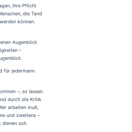
gen, ihre Pflicht
 Menschen, die Tand
s werden können.
benen Augenblick
igkeiten –
ugenblick.
nd für jedermann
kommen –, so lassen
nd durch die Kritik
Wer arbeiten muß,
rme und zweitens –
 dienen soll.