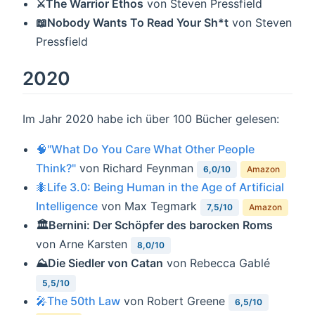
⚔️The Warrior Ethos
von Steven Pressfield
📖Nobody Wants To Read Your Sh*t
von Steven
Pressfield
2020
Im Jahr 2020 habe ich über 100 Bücher gelesen:
🧠"What Do You Care What Other People
Think?"
von Richard Feynman
6,0/10
Amazon
🐜Life 3.0: Being Human in the Age of Artificial
Intelligence
von Max Tegmark
7,5/10
Amazon
🏛Bernini: Der Schöpfer des barocken Roms
von Arne Karsten
8,0/10
⛰Die Siedler von Catan
von Rebecca Gablé
5,5/10
🎤The 50th Law
von Robert Greene
6,5/10