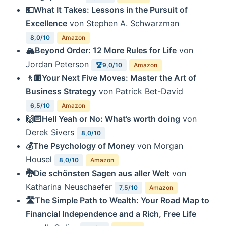
💵What It Takes: Lessons in the Pursuit of
Excellence
von Stephen A. Schwarzman
8,0/10
Amazon
🏔Beyond Order: 12 More Rules for Life
von
Jordan Peterson
🏆9,0/10
Amazon
🚶🏼Your Next Five Moves: Master the Art of
Business Strategy
von Patrick Bet-David
6,5/10
Amazon
🙌🏻Hell Yeah or No: What’s worth doing
von
Derek Sivers
8,0/10
💰The Psychology of Money
von Morgan
Housel
8,0/10
Amazon
🐉Die schönsten Sagen aus aller Welt
von
Katharina Neuschaefer
7,5/10
Amazon
🛣The Simple Path to Wealth: Your Road Map to
Financial Independence and a Rich, Free Life