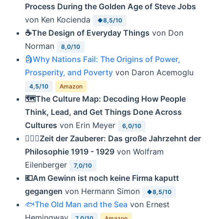
Process During the Golden Age of Steve Jobs
von Ken Kocienda
🍀8,5/10
☕️The Design of Everyday Things
von Don
Norman
8,0/10
🗿Why Nations Fail: The Origins of Power,
Prosperity, and Poverty
von Daron Acemoglu
4,5/10
Amazon
🗺The Culture Map: Decoding How People
Think, Lead, and Get Things Done Across
Cultures
von Erin Meyer
6,0/10
🧙🏼‍♂️Zeit der Zauberer: Das große Jahrzehnt der
Philosophie 1919 - 1929
von Wolfram
Eilenberger
7,0/10
💶Am Gewinn ist noch keine Firma kaputt
gegangen
von Hermann Simon
🍀8,5/10
🐟The Old Man and the Sea
von Ernest
Hemingway
7,0/10
Amazon