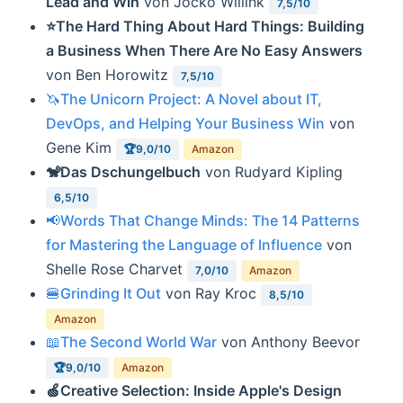
Lead and Win
von Jocko Willink
7,5/10
⭐️The Hard Thing About Hard Things: Building
a Business When There Are No Easy Answers
von Ben Horowitz
7,5/10
🦄The Unicorn Project: A Novel about IT,
DevOps, and Helping Your Business Win
von
Gene Kim
🏆9,0/10
Amazon
🐒Das Dschungelbuch
von Rudyard Kipling
6,5/10
📢Words That Change Minds: The 14 Patterns
for Mastering the Language of Influence
von
Shelle Rose Charvet
7,0/10
Amazon
🍔Grinding It Out
von Ray Kroc
8,5/10
Amazon
📖The Second World War
von Anthony Beevor
🏆9,0/10
Amazon
🍏Creative Selection: Inside Apple's Design