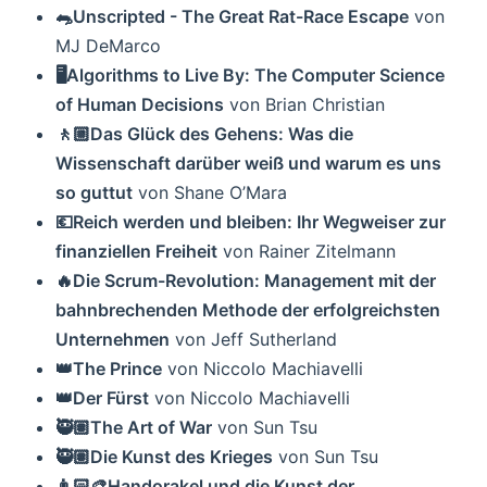
🐀Unscripted - The Great Rat-Race Escape
von
MJ DeMarco
🖥Algorithms to Live By: The Computer Science
of Human Decisions
von Brian Christian
🚶🏼Das Glück des Gehens: Was die
Wissenschaft darüber weiß und warum es uns
so guttut
von Shane O’Mara
💶Reich werden und bleiben: Ihr Wegweiser zur
finanziellen Freiheit
von Rainer Zitelmann
🔥Die Scrum-Revolution: Management mit der
bahnbrechenden Methode der erfolgreichsten
Unternehmen
von Jeff Sutherland
👑The Prince
von Niccolo Machiavelli
👑Der Fürst
von Niccolo Machiavelli
🥷🏽The Art of War
von Sun Tsu
🥷🏽Die Kunst des Krieges
von Sun Tsu
👨🏻‍🎨Handorakel und die Kunst der