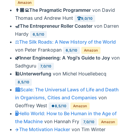
Amazon
👨🏼‍💻The Pragmatic Programmer
von David
Thomas und Andrew Hunt
🏆9,0/10
🎢The Entrepreneur Roller Coaster
von Darren
Hardy
6,5/10
⚖The Silk Roads: A New History of the World
von Peter Frankopan
6,5/10
Amazon
🌿Inner Engineering: A Yogi's Guide to Joy
von
Sadhguru
7,0/10
🕌Unterwerfung
von Michel Houellebecq
8,5/10
🏙Scale: The Universal Laws of Life and Death
in Organisms, Cities and Companies
von
Geoffrey West
🍀8,5/10
Amazon
🖥Hello World: How to Be Human in the Age of
the Machine
von Hannah Fry
7,0/10
Amazon
✈️The Motivation Hacker
von Tim Winter