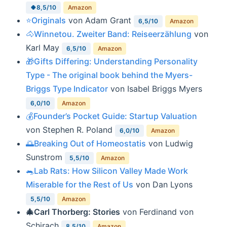
🍀8,5/10
Amazon
⭐️Originals
von Adam Grant
6,5/10
Amazon
🐴Winnetou. Zweiter Band: Reiseerzählung
von
Karl May
6,5/10
Amazon
🎁Gifts Differing: Understanding Personality
Type - The original book behind the Myers-
Briggs Type Indicator
von Isabel Briggs Myers
6,0/10
Amazon
💰Founder’s Pocket Guide: Startup Valuation
von Stephen R. Poland
6,0/10
Amazon
🌅Breaking Out of Homeostatis
von Ludwig
Sunstrom
5,5/10
Amazon
🐀Lab Rats: How Silicon Valley Made Work
Miserable for the Rest of Us
von Dan Lyons
5,5/10
Amazon
🎄Carl Thorberg: Stories
von Ferdinand von
Schirach
8,5/10
Amazon