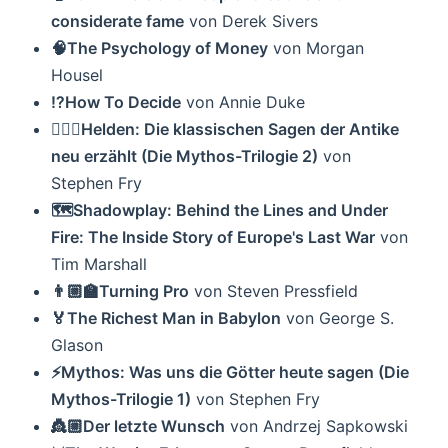
considerate fame
von Derek Sivers
🧠The Psychology of Money
von Morgan
Housel
⁉️How To Decide
von Annie Duke
🦸🏼‍♂️Helden: Die klassischen Sagen der Antike
neu erzählt (Die Mythos-Trilogie 2)
von
Stephen Fry
🗺Shadowplay: Behind the Lines and Under
Fire: The Inside Story of Europe's Last War
von
Tim Marshall
👨🏼‍🏫Turning Pro
von Steven Pressfield
🏅The Richest Man in Babylon
von George S.
Glason
⚡️Mythos: Was uns die Götter heute sagen (Die
Mythos-Trilogie 1)
von Stephen Fry
👸🏼Der letzte Wunsch
von Andrzej Sapkowski