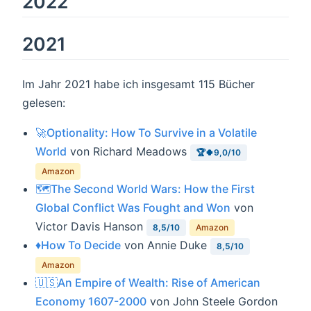
2022
2021
Im Jahr 2021 habe ich insgesamt 115 Bücher
gelesen:
🚀Optionality: How To Survive in a Volatile
World
von Richard Meadows
🏆🍀9,0/10
Amazon
🗺The Second World Wars: How the First
Global Conflict Was Fought and Won
von
Victor Davis Hanson
8,5/10
Amazon
♦️How To Decide
von Annie Duke
8,5/10
Amazon
🇺🇸An Empire of Wealth: Rise of American
Economy 1607-2000
von John Steele Gordon