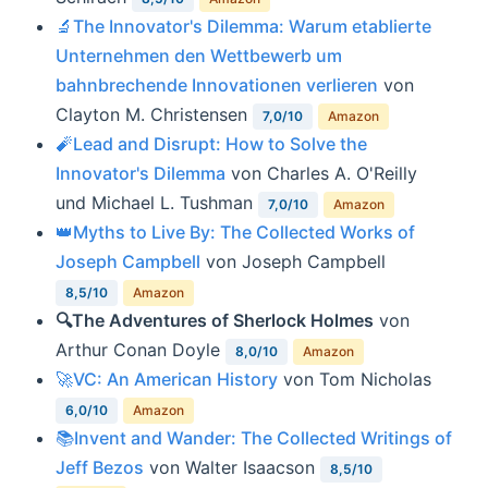
🔬The Innovator's Dilemma: Warum etablierte
Unternehmen den Wettbewerb um
bahnbrechende Innovationen verlieren
von
Clayton M. Christensen
7,0/10
Amazon
🧨Lead and Disrupt: How to Solve the
Innovator's Dilemma
von Charles A. O'Reilly
und Michael L. Tushman
7,0/10
Amazon
👑Myths to Live By: The Collected Works of
Joseph Campbell
von Joseph Campbell
8,5/10
Amazon
🔍The Adventures of Sherlock Holmes
von
Arthur Conan Doyle
8,0/10
Amazon
🚀VC: An American History
von Tom Nicholas
6,0/10
Amazon
📚Invent and Wander: The Collected Writings of
Jeff Bezos
von Walter Isaacson
8,5/10