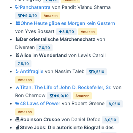
🐯Panchatantra
von Pandit Vishnu Sharma
🏆🍀9,0/10
Amazon
🏛Ohne Heute gäbe es Morgen kein Gestern
von Yves Bossart
🍀8,5/10
Amazon
🕌Der orientalische Märchenschatz
von
Diversen
7,0/10
🐰Alice im Wunderland
von Lewis Caroll
7,5/10
🦃Antifragile
von Nassim Taleb
🏆9,5/10
Amazon
🔥Titan: The Life of John D. Rockefeller, Sr.
von
Ron Chernow
🏆🍀9,0/10
Amazon
👑48 Laws of Power
von Robert Greene
8,0/10
Amazon
🏝Robinson Crusoe
von Daniel Defoe
8,0/10
🍏Steve Jobs: Die autorisierte Biografie des