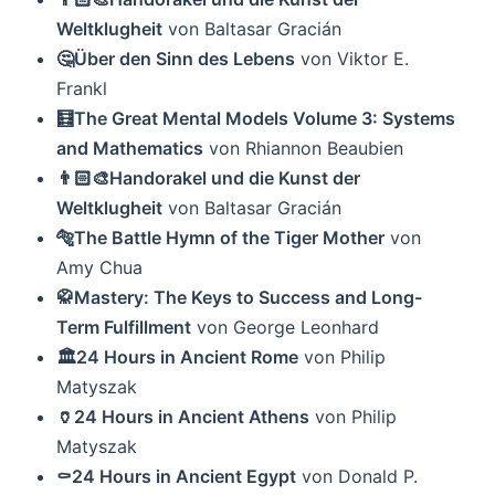
Weltklugheit
von Baltasar Gracián
🤔Über den Sinn des Lebens
von Viktor E.
Frankl
🧮The Great Mental Models Volume 3: Systems
and Mathematics
von Rhiannon Beaubien
👨🏻‍🎨Handorakel und die Kunst der
Weltklugheit
von Baltasar Gracián
🐅The Battle Hymn of the Tiger Mother
von
Amy Chua
🥋Mastery: The Keys to Success and Long-
Term Fulfillment
von George Leonhard
🏛24 Hours in Ancient Rome
von Philip
Matyszak
🏺24 Hours in Ancient Athens
von Philip
Matyszak
⚰️24 Hours in Ancient Egypt
von Donald P.