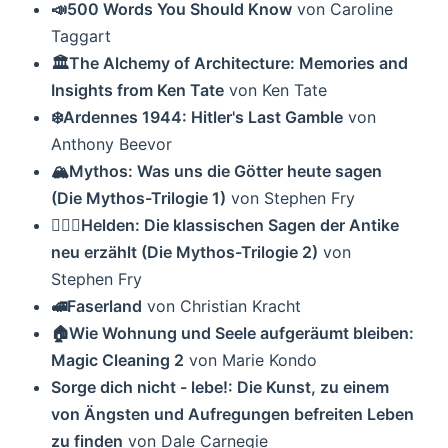
📣500 Words You Should Know
von Caroline
Taggart
🏛The Alchemy of Architecture: Memories and
Insights from Ken Tate
von Ken Tate
❄️Ardennes 1944: Hitler's Last Gamble
von
Anthony Beevor
🏔Mythos: Was uns die Götter heute sagen
(Die Mythos-Trilogie 1)
von Stephen Fry
🦸🏼‍♂️Helden: Die klassischen Sagen der Antike
neu erzählt (Die Mythos-Trilogie 2)
von
Stephen Fry
🚅Faserland
von Christian Kracht
🏠Wie Wohnung und Seele aufgeräumt bleiben:
Magic Cleaning 2
von Marie Kondo
Sorge dich nicht - lebe!: Die Kunst, zu einem
von Ängsten und Aufregungen befreiten Leben
zu finden
von Dale Carnegie