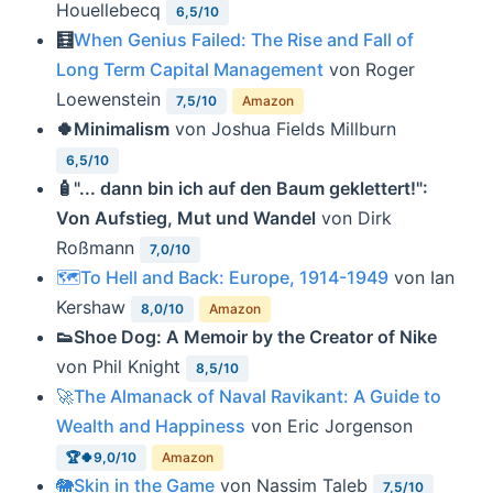
Houellebecq
6,5/10
🧮
When Genius Failed: The Rise and Fall of
Long Term Capital Management
von Roger
Loewenstein
7,5/10
Amazon
🍀Minimalism
von Joshua Fields Millburn
6,5/10
🧴"... dann bin ich auf den Baum geklettert!":
Von Aufstieg, Mut und Wandel
von Dirk
Roßmann
7,0/10
🗺To Hell and Back: Europe, 1914-1949
von Ian
Kershaw
8,0/10
Amazon
👟Shoe Dog: A Memoir by the Creator of Nike
von Phil Knight
8,5/10
🚀The Almanack of Naval Ravikant: A Guide to
Wealth and Happiness
von Eric Jorgenson
🏆🍀9,0/10
Amazon
🐘Skin in the Game
von Nassim Taleb
7,5/10