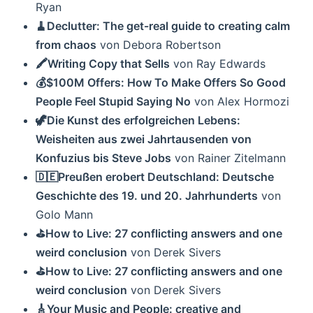
Ryan
🧹Declutter: The get-real guide to creating calm
from chaos
von Debora Robertson
🖍Writing Copy that Sells
von Ray Edwards
💰$100M Offers: How To Make Offers So Good
People Feel Stupid Saying No
von Alex Hormozi
🦖Die Kunst des erfolgreichen Lebens:
Weisheiten aus zwei Jahrtausenden von
Konfuzius bis Steve Jobs
von Rainer Zitelmann
🇩🇪Preußen erobert Deutschland: Deutsche
Geschichte des 19. und 20. Jahrhunderts
von
Golo Mann
⛳️How to Live: 27 conflicting answers and one
weird conclusion
von Derek Sivers
⛳️How to Live: 27 conflicting answers and one
weird conclusion
von Derek Sivers
🎸Your Music and People: creative and