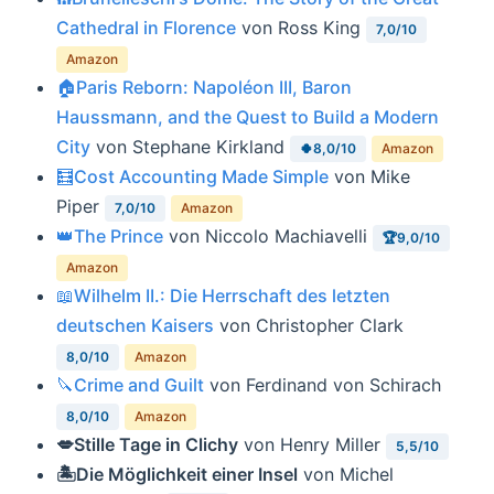
Cathedral in Florence
von Ross King
7,0/10
Amazon
🏠Paris Reborn: Napoléon III, Baron
Haussmann, and the Quest to Build a Modern
City
von Stephane Kirkland
🍀8,0/10
Amazon
🧮Cost Accounting Made Simple
von Mike
Piper
7,0/10
Amazon
👑The Prince
von Niccolo Machiavelli
🏆9,0/10
Amazon
📖Wilhelm II.: Die Herrschaft des letzten
deutschen Kaisers
von Christopher Clark
8,0/10
Amazon
🔪Crime and Guilt
von Ferdinand von Schirach
8,0/10
Amazon
💋Stille Tage in Clichy
von Henry Miller
5,5/10
🏝Die Möglichkeit einer Insel
von Michel