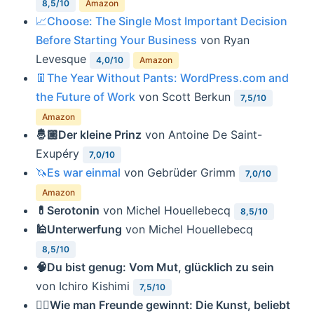
8,5/10
Amazon
📈Choose: The Single Most Important Decision
Before Starting Your Business
von Ryan
Levesque
4,0/10
Amazon
👖The Year Without Pants: WordPress.com and
the Future of Work
von Scott Berkun
7,5/10
Amazon
🤴🏼Der kleine Prinz
von Antoine De Saint-
Exupéry
7,0/10
🦄Es war einmal
von Gebrüder Grimm
7,0/10
Amazon
💊Serotonin
von Michel Houellebecq
8,5/10
🕌Unterwerfung
von Michel Houellebecq
8,5/10
🧠Du bist genug: Vom Mut, glücklich zu sein
von Ichiro Kishimi
7,5/10
👯‍♀️Wie man Freunde gewinnt: Die Kunst, beliebt