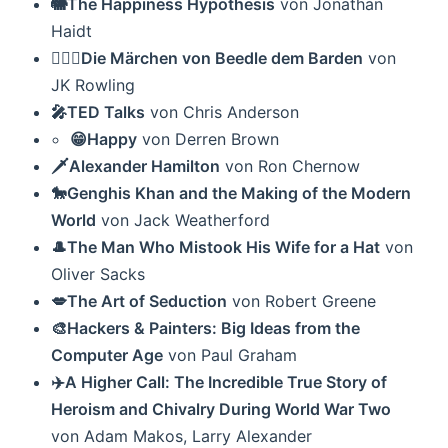
🐘The Happiness Hypothesis
von Jonathan
Haidt
🧙🏻‍♂️Die Märchen von Beedle dem Barden
von
JK Rowling
🎤TED Talks
von Chris Anderson
😁Happy
von Derren Brown
🗡Alexander Hamilton
von Ron Chernow
🐎Genghis Khan and the Making of the Modern
World
von Jack Weatherford
🎩The Man Who Mistook His Wife for a Hat
von
Oliver Sacks
💋The Art of Seduction
von Robert Greene
🎨Hackers & Painters: Big Ideas from the
Computer Age
von Paul Graham
✈️A Higher Call: The Incredible True Story of
Heroism and Chivalry During World War Two
von Adam Makos, Larry Alexander