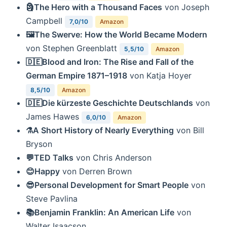
🗿The Hero with a Thousand Faces
von Joseph
Campbell
7,0/10
Amazon
🖼The Swerve: How the World Became Modern
von Stephen Greenblatt
5,5/10
Amazon
🇩🇪Blood and Iron: The Rise and Fall of the
German Empire 1871–1918
von Katja Hoyer
8,5/10
Amazon
🇩🇪Die kürzeste Geschichte Deutschlands
von
James Hawes
6,0/10
Amazon
⚗️A Short History of Nearly Everything
von Bill
Bryson
💬TED Talks
von Chris Anderson
😊Happy
von Derren Brown
😎Personal Development for Smart People
von
Steve Pavlina
📚Benjamin Franklin: An American Life
von
Walter Isaacson