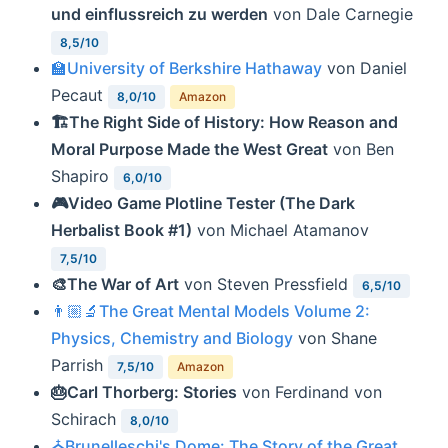
und einflussreich zu werden
von Dale Carnegie
8,5/10
🏫University of Berkshire Hathaway
von Daniel
Pecaut
8,0/10
Amazon
🏗The Right Side of History: How Reason and
Moral Purpose Made the West Great
von Ben
Shapiro
6,0/10
🎮Video Game Plotline Tester (The Dark
Herbalist Book #1)
von Michael Atamanov
7,5/10
🎨The War of Art
von Steven Pressfield
6,5/10
👨🏼‍🔬The Great Mental Models Volume 2:
Physics, Chemistry and Biology
von Shane
Parrish
7,5/10
Amazon
🎂Carl Thorberg: Stories
von Ferdinand von
Schirach
8,0/10
⛪️Brunelleschi's Dome: The Story of the Great