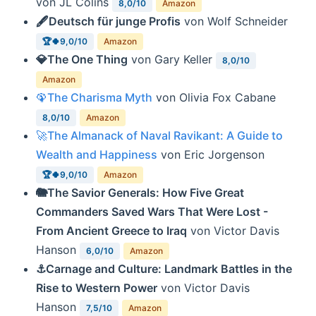
von JL Colins
8,0/10
Amazon
🖋Deutsch für junge Profis
von Wolf Schneider
🏆🍀9,0/10
Amazon
💎The One Thing
von Gary Keller
8,0/10
Amazon
🦚The Charisma Myth
von Olivia Fox Cabane
8,0/10
Amazon
🚀The Almanack of Naval Ravikant: A Guide to
Wealth and Happiness
von Eric Jorgenson
🏆🍀9,0/10
Amazon
🐘The Savior Generals: How Five Great
Commanders Saved Wars That Were Lost -
From Ancient Greece to Iraq
von Victor Davis
Hanson
6,0/10
Amazon
⚓️Carnage and Culture: Landmark Battles in the
Rise to Western Power
von Victor Davis
Hanson
7,5/10
Amazon