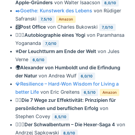
Apple-Gründers
von Walter Isaacson
8,0/10
✒️Goethe: Kunstwerk des Lebens
von Rüdiger
Safranski
7,5/10
Amazon
📨Post Office
von Charles Bukowski
7,0/10
🧘🏼‍♂️Autobiographie eines Yogi
von Paramhansa
Yogananda
7,0/10
⭐️Der Leuchtturm am Ende der Welt
von Jules
Verne
6,0/10
🌍Alexander von Humboldt und die Erfindung
der Natur
von Andrea Wulf
6,0/10
💎Resilience – Hard-Won Wisdom for Living a
better Life
von Eric Greitens
6,5/10
Amazon
👍🏻Die 7 Wege zur Effektivität: Prinzipien für
persönlichen und beruflichen Erfolg
von
Stephen Covey
8,5/10
🧙🏼‍♂️Der Schwalbenturm – Die Hexer-Saga 4
von
Andrzej Sapkowski
8,0/10