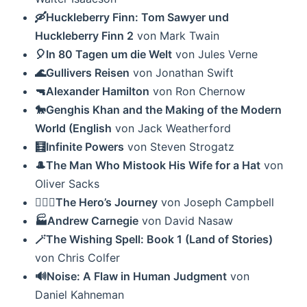
🛶Huckleberry Finn: Tom Sawyer und
Huckleberry Finn 2
von Mark Twain
🎈In 80 Tagen um die Welt
von Jules Verne
🌊Gullivers Reisen
von Jonathan Swift
🔫Alexander Hamilton
von Ron Chernow
🐎Genghis Khan and the Making of the Modern
World (English
von Jack Weatherford
🧮Infinite Powers
von Steven Strogatz
🎩The Man Who Mistook His Wife for a Hat
von
Oliver Sacks
🦸🏼‍♂️The Hero’s Journey
von Joseph Campbell
🏭Andrew Carnegie
von David Nasaw
🪄The Wishing Spell: Book 1 (Land of Stories)
von Chris Colfer
🔊Noise: A Flaw in Human Judgment
von
Daniel Kahneman