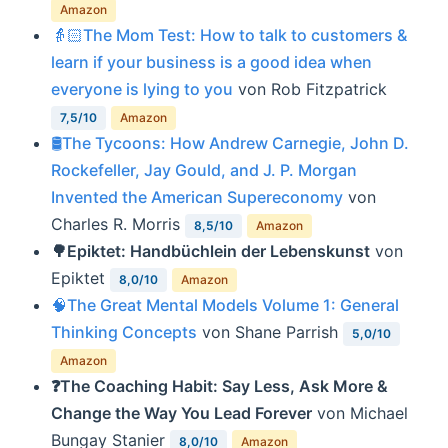
Amazon
👵🏻The Mom Test: How to talk to customers &
learn if your business is a good idea when
everyone is lying to you
von Rob Fitzpatrick
7,5/10
Amazon
🛢The Tycoons: How Andrew Carnegie, John D.
Rockefeller, Jay Gould, and J. P. Morgan
Invented the American Supereconomy
von
Charles R. Morris
8,5/10
Amazon
🌳Epiktet: Handbüchlein der Lebenskunst
von
Epiktet
8,0/10
Amazon
🧠The Great Mental Models Volume 1: General
Thinking Concepts
von Shane Parrish
5,0/10
Amazon
❓The Coaching Habit: Say Less, Ask More &
Change the Way You Lead Forever
von Michael
Bungay Stanier
8,0/10
Amazon