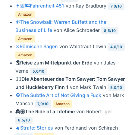
👩🏼‍🚒Fahrenheit 451
von Ray Bradbury
7,0/10
Amazon
💸The Snowball: Warren Buffett and the
Business of Life
von Alice Schroeder
8,5/10
Amazon
⚔️Römische Sagen
von Waldtraut Lewin
4,0/10
Amazon
🌎Reise zum Mittelpunkt der Erde
von Jules
Verne
5,0/10
🏴‍☠️Die Abenteuer des Tom Sawyer: Tom Sawyer
und Huckleberry Finn 1
von Mark Twain
5,0/10
🦍The Subtle Art of Not Giving a Fuck
von Mark
Manson
7,0/10
Amazon
👸🏼The Ride of a Lifetime
von Robert Iger
8,5/10
🔥Strafe: Stories
von Ferdinand von Schirach