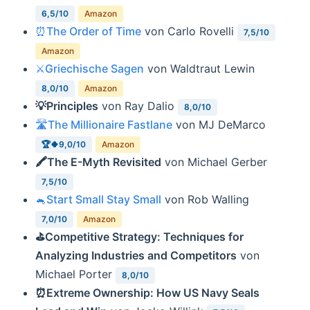
6,5/10
Amazon
⏰The Order of Time
von Carlo Rovelli
7,5/10
Amazon
⚔️Griechische Sagen
von Waldtraut Lewin
8,0/10
Amazon
💡Principles
von Ray Dalio
8,0/10
🛣The Millionaire Fastlane
von MJ DeMarco
🏆🍀9,0/10
Amazon
🖍The E-Myth Revisited
von Michael Gerber
7,5/10
🐁Start Small Stay Small
von Rob Walling
7,0/10
Amazon
⛳️Competitive Strategy: Techniques for
Analyzing Industries and Competitors
von
Michael Porter
8,0/10
⏰Extreme Ownership: How US Navy Seals