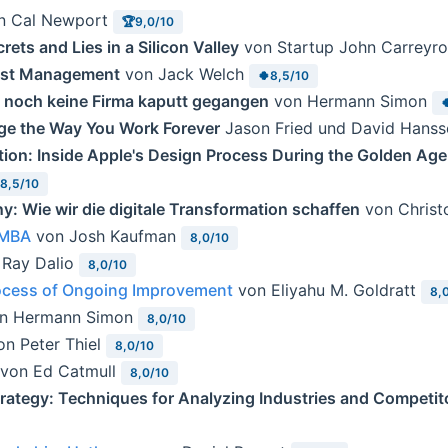
n Cal Newport
🏆9,0/10
rets and Lies in a Silicon Valley
von Startup John Carreyr
 ist Management
von Jack Welch
🍀8,5/10
 noch keine Firma kaputt gegangen
von Hermann Simon

ge the Way You Work Forever
Jason Fried und David Hans
tion: Inside Apple's Design Process During the Golden Age
8,5/10
y: Wie wir die digitale Transformation schaffen
von Christ
 MBA
von Josh Kaufman
8,0/10
Ray Dalio
8,0/10
rocess of Ongoing Improvement
von Eliyahu M. Goldratt
8,
n Hermann Simon
8,0/10
n Peter Thiel
8,0/10
von Ed Catmull
8,0/10
trategy: Techniques for Analyzing Industries and Competit