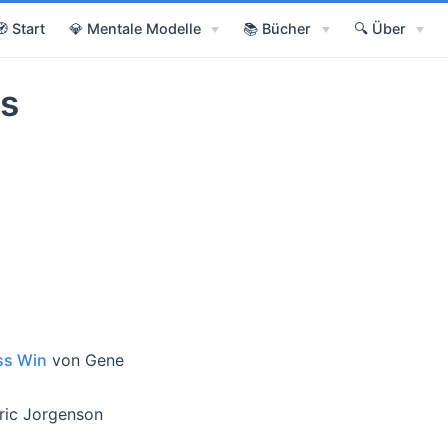
🧭 Start
💎 Mentale Modelle
📚 Bücher
🔍 Über
ss
ss Win
von Gene
ric Jorgenson