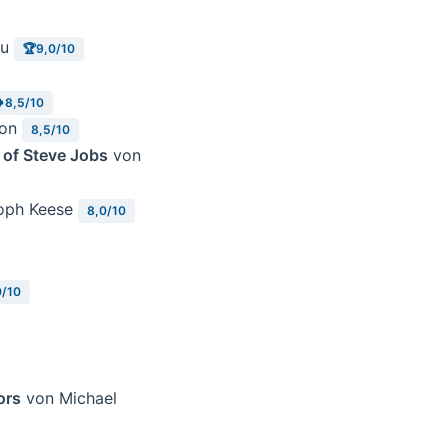
ou
🏆9,0/10
8,5/10
son
8,5/10
 of Steve Jobs
von
oph Keese
8,0/10
0/10
ors
von Michael