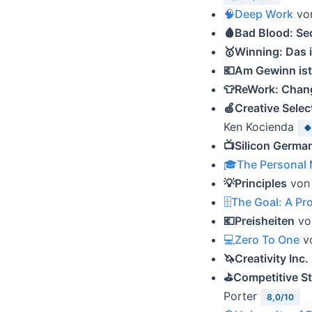
🧠Deep Work
vo
🩸Bad Blood: Sec
🥇Winning: Das
💶Am Gewinn ist
👕ReWork: Chan
🍏Creative Selec
Ken Kocienda

📺Silicon German
🎓The Personal
💡Principles
von 
🗄The Goal: A P
💶Preisheiten
vo
💻Zero To One
vo
🦄Creativity Inc.
⛳️Competitive S
Porter
8,0/10