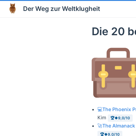
Der Weg zur Weltklugheit
Die 20 b
💻The Phoenix P
Kim
🏆🍀9,0/10
🚀The Almanack 
🏆🍀9,0/10