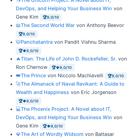
🦄The Unicorn Project: A Novel about IT,
DevOps, and Helping Your Business Win
von
Gene Kim
🏆9,0/10
📖The Second World War
von Anthony Beevor
🏆9,0/10
🐯Panchatantra
von Pandit Vishnu Sharma
🏆🍀9,0/10
🔥Titan: The Life of John D. Rockefeller, Sr.
von
Ron Chernow
🏆🍀9,0/10
👑The Prince
von Niccolo Machiavelli
🏆9,0/10
🚀The Almanack of Naval Ravikant: A Guide to
Wealth and Happiness
von Eric Jorgenson
🏆🍀9,0/10
💻The Phoenix Project: A Novel about IT,
DevOps, and Helping Your Business Win
von
Gene Kim
🏆🍀9,0/10
💎The Art of Wordly Widsom
von Baltasar