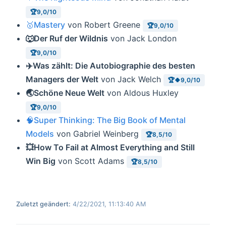
🏆9,0/10
🥇Mastery
von Robert Greene
🏆9,0/10
🐺Der Ruf der Wildnis
von Jack London
🏆9,0/10
✈️Was zählt: Die Autobiographie des besten
Managers der Welt
von Jack Welch
🏆🍀9,0/10
🌏Schöne Neue Welt
von Aldous Huxley
🏆9,0/10
🧠Super Thinking: The Big Book of Mental
Models
von Gabriel Weinberg
🏆8,5/10
💥How To Fail at Almost Everything and Still
Win Big
von Scott Adams
🏆8,5/10
Zuletzt geändert:
4/22/2021, 11:13:40 AM