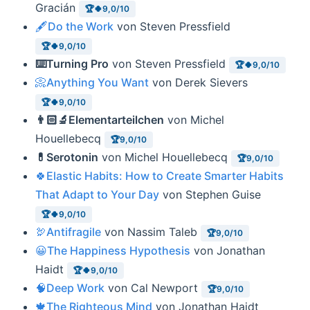
Gracián
🏆🍀9,0/10
🖋Do the Work
von Steven Pressfield
🏆🍀9,0/10
⌨️Turning Pro
von Steven Pressfield
🏆🍀9,0/10
📀Anything You Want
von Derek Sievers
🏆🍀9,0/10
👨🏻‍🔬Elementarteilchen
von Michel
Houellebecq
🏆9,0/10
💊Serotonin
von Michel Houellebecq
🏆9,0/10
🍀Elastic Habits: How to Create Smarter Habits
That Adapt to Your Day
von Stephen Guise
🏆🍀9,0/10
🦃Antifragile
von Nassim Taleb
🏆9,0/10
😀The Happiness Hypothesis
von Jonathan
Haidt
🏆🍀9,0/10
🧠Deep Work
von Cal Newport
🏆9,0/10
🍁The Righteous Mind
von Jonathan Haidt