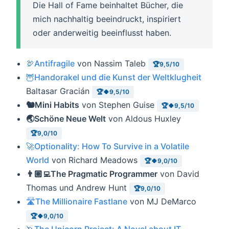
Die Hall of Fame beinhaltet Bücher, die
mich nachhaltig beeindruckt, inspiriert
oder anderweitig beeinflusst haben.
🦃Antifragile
von Nassim Taleb
🏆9,5/10
🦉Handorakel und die Kunst der Weltklugheit
Baltasar Gracián
🏆🍀9,5/10
🐿Mini Habits
von Stephen Guise
🏆🍀9,5/10
🌏Schöne Neue Welt
von Aldous Huxley
🏆9,0/10
🚀Optionality: How To Survive in a Volatile
World
von Richard Meadows
🏆🍀9,0/10
👨🏼‍💻The Pragmatic Programmer
von David
Thomas und Andrew Hunt
🏆9,0/10
🛣The Millionaire Fastlane
von MJ DeMarco
🏆🍀9,0/10