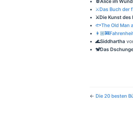
🐰Alice im Wund
⚔️Das Buch der 
⚔️Die Kunst des 
🐟The Old Man a
👩🏼‍🚒Fahrenhei
🌊Siddhartha
vo
🐒Das Dschunge
←
Die 20 besten B