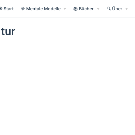
🧭 Start
💎 Mentale Modelle
📚 Bücher
🔍 Über
atur