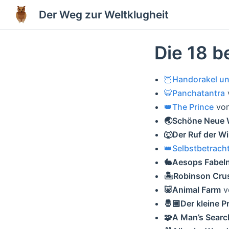
Der Weg zur Weltklugheit
Die 18 b
🦉Handorakel un
🐯Panchatantra
👑The Prince
von
🌏Schöne Neue 
🐺Der Ruf der Wi
👑Selbstbetrac
🐇Aesops Fabel
🏝Robinson Cru
🐷Animal Farm
v
🤴🏼Der kleine P
🧩A Man’s Searc