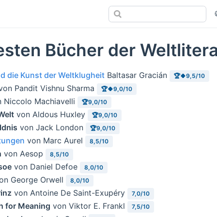
esten Bücher der Weltliter
d die Kunst der Weltklugheit
Baltasar Gracián
🏆🍀9,5/10
von Pandit Vishnu Sharma
🏆🍀9,0/10
 Niccolo Machiavelli
🏆9,0/10
Welt
von Aldous Huxley
🏆9,0/10
ldnis
von Jack London
🏆9,0/10
htungen
von Marc Aurel
8,5/10
n
von Aesop
8,5/10
soe
von Daniel Defoe
8,0/10
on George Orwell
8,0/10
rinz
von Antoine De Saint-Exupéry
7,0/10
h for Meaning
von Viktor E. Frankl
7,5/10