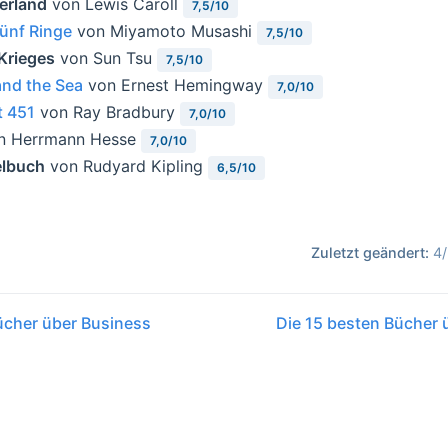
erland
von Lewis Caroll
7,5/10
fünf Ringe
von Miyamoto Musashi
7,5/10
Krieges
von Sun Tsu
7,5/10
nd the Sea
von Ernest Hemingway
7,0/10
t 451
von Ray Bradbury
7,0/10
n Herrmann Hesse
7,0/10
lbuch
von Rudyard Kipling
6,5/10
Zuletzt geändert:
4/
ücher über Business
Die 15 besten Bücher 